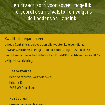
en draagt zorg voor zoveel mogelijk
hergebruik van afvalstoffen volgens
de Ladder van Lansink.
Kwaliteit gegarandeerd
Omega Containers voldoet aan alle wettelijke eisen die aan
afvalverwerking worden gesteld en onderschrijft deze ook. Zo
beschikken wij over het ISO-9001 en ISO-14001 certificaat en de VCA-
veiligheidsverklaring.
Bezoekadres
Bedrijventerrein Westvlietweg
Prisma 10
2495 AR Den Haag
Postadres
Omega Containertransport