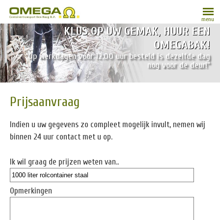
menu
KLUS OP UW GEMAK, HUUR EEN
OMEGABAK!
“Op werkdagen vóór 12:00 uur besteld is dezelfde dag
nog voor de deur!”
Prijsaanvraag
Indien u uw gegevens zo compleet mogelijk invult, nemen wij
binnen 24 uur contact met u op.
Ik wil graag de prijzen weten van..
Opmerkingen