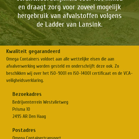
en draagt zorg voor zoveel mogelijk
hergebruik van afvalstoffen volgens
de Ladder van Lansink.
Kwaliteit gegarandeerd
Omega Containers voldoet aan alle wettelijke eisen die aan
afvalverwerking worden gesteld en onderschrijft deze ook. Zo
beschikken wij over het ISO-9001 en ISO-14001 certificaat en de VCA-
veiligheidsverklaring.
Bezoekadres
Bedrijventerrein Westvlietweg
Prisma 10
2495 AR Den Haag
Postadres
Omega Containertransport