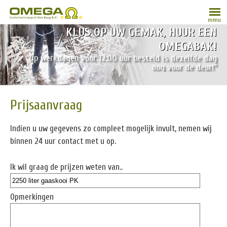
menu
KLUS OP UW GEMAK, HUUR EEN
OMEGABAK!
“Op werkdagen vóór 12:00 uur besteld is dezelfde dag
nog voor de deur!”
Prijsaanvraag
Indien u uw gegevens zo compleet mogelijk invult, nemen wij
binnen 24 uur contact met u op.
Ik wil graag de prijzen weten van..
Opmerkingen