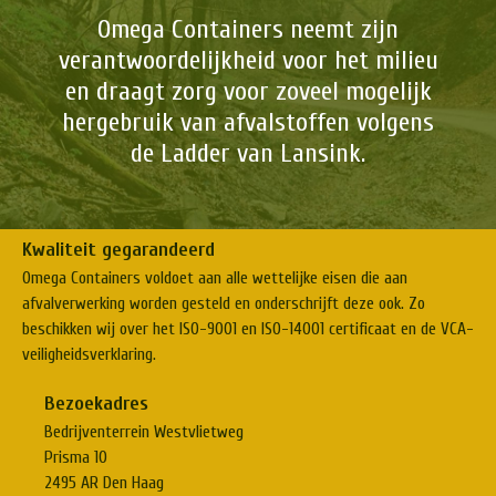
Omega Containers neemt zijn
verantwoordelijkheid voor het milieu
en draagt zorg voor zoveel mogelijk
hergebruik van afvalstoffen volgens
de Ladder van Lansink.
Kwaliteit gegarandeerd
Omega Containers voldoet aan alle wettelijke eisen die aan
afvalverwerking worden gesteld en onderschrijft deze ook. Zo
beschikken wij over het ISO-9001 en ISO-14001 certificaat en de VCA-
veiligheidsverklaring.
Bezoekadres
Bedrijventerrein Westvlietweg
Prisma 10
2495 AR Den Haag