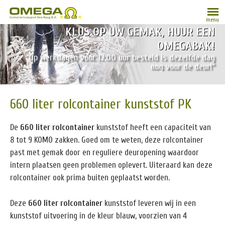
menu
KLUS OP UW GEMAK, HUUR EEN
OMEGABAK!
“Op werkdagen vóór 12:00 uur besteld is dezelfde dag
nog voor de deur!”
660 liter rolcontainer kunststof PK
De
660 liter rolcontainer
kunststof heeft een capaciteit van
8 tot 9 KOMO zakken. Goed om te weten, deze rolcontainer
past met gemak door en reguliere deuropening waardoor
intern plaatsen geen problemen oplevert. Uiteraard kan deze
rolcontainer ook prima buiten geplaatst worden.
Deze
660 liter rolcontainer
kunststof leveren wij in een
kunststof uitvoering in de kleur blauw, voorzien van 4