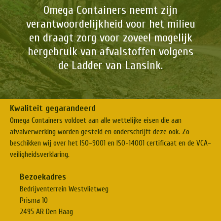
Omega Containers neemt zijn
verantwoordelijkheid voor het milieu
en draagt zorg voor zoveel mogelijk
hergebruik van afvalstoffen volgens
de Ladder van Lansink.
Kwaliteit gegarandeerd
Omega Containers voldoet aan alle wettelijke eisen die aan
afvalverwerking worden gesteld en onderschrijft deze ook. Zo
beschikken wij over het ISO-9001 en ISO-14001 certificaat en de VCA-
veiligheidsverklaring.
Bezoekadres
Bedrijventerrein Westvlietweg
Prisma 10
2495 AR Den Haag