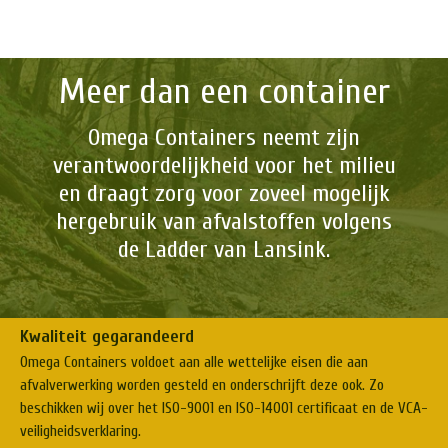
Meer dan een container
Omega Containers neemt zijn
verantwoordelijkheid voor het milieu
en draagt zorg voor zoveel mogelijk
hergebruik van afvalstoffen volgens
de Ladder van Lansink.
Kwaliteit gegarandeerd
Omega Containers voldoet aan alle wettelijke eisen die aan
afvalverwerking worden gesteld en onderschrijft deze ook. Zo
beschikken wij over het ISO-9001 en ISO-14001 certificaat en de VCA-
veiligheidsverklaring.