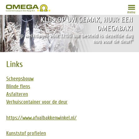
menu
KLUS OP UW GEMAK, HUUR EEN
OMEGABAK!
“Op werkdagen vóór 12:00 uur besteld is dezelfde dag
nog voor de deur!”
Links
Scheepsbouw
Blinde flens
Asfalteren
Verhuiscontainer voor de deur
https://www.afvalbakkenwinkel.nl/
Kunststof profielen