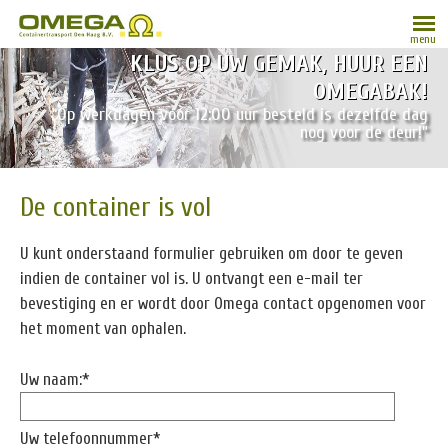
menu
KLUS OP UW GEMAK, HUUR EEN
OMEGABAK!
“Op werkdagen vóór 12:00 uur besteld is dezelfde dag
nog voor de deur!”
De container is vol
U kunt onderstaand formulier gebruiken om door te geven
indien de container vol is. U ontvangt een e-mail ter
bevestiging en er wordt door Omega contact opgenomen voor
het moment van ophalen.
Uw naam:*
Uw telefoonnummer*