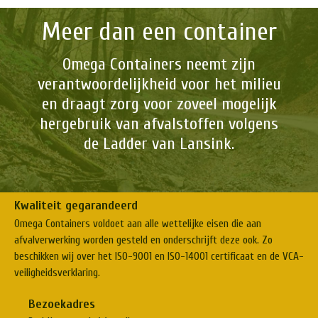
Meer dan een container
Omega Containers neemt zijn
verantwoordelijkheid voor het milieu
en draagt zorg voor zoveel mogelijk
hergebruik van afvalstoffen volgens
de Ladder van Lansink.
Kwaliteit gegarandeerd
Omega Containers voldoet aan alle wettelijke eisen die aan
afvalverwerking worden gesteld en onderschrijft deze ook. Zo
beschikken wij over het ISO-9001 en ISO-14001 certificaat en de VCA-
veiligheidsverklaring.
Bezoekadres