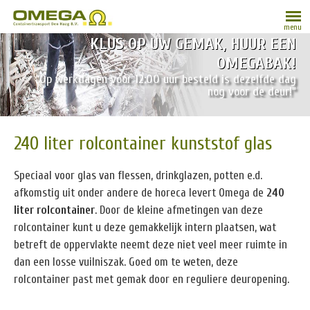
menu
KLUS OP UW GEMAK, HUUR EEN
OMEGABAK!
“Op werkdagen vóór 12:00 uur besteld is dezelfde dag
nog voor de deur!”
240 liter rolcontainer kunststof glas
Speciaal voor glas van flessen, drinkglazen, potten e.d.
afkomstig uit onder andere de horeca levert Omega de
240
liter rolcontainer
. Door de kleine afmetingen van deze
rolcontainer kunt u deze gemakkelijk intern plaatsen, wat
betreft de oppervlakte neemt deze niet veel meer ruimte in
dan een losse vuilniszak. Goed om te weten, deze
rolcontainer past met gemak door en reguliere deuropening.