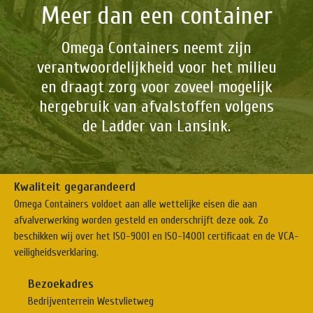
Meer dan een container
Omega Containers neemt zijn
verantwoordelijkheid voor het milieu
en draagt zorg voor zoveel mogelijk
hergebruik van afvalstoffen volgens
de Ladder van Lansink.
Kwaliteit gegarandeerd
Omega Containers voldoet aan alle wettelijke eisen die aan
afvalverwerking worden gesteld en onderschrijft deze ook. Zo
beschikken wij over het ISO-9001 en ISO-14001 certificaat en de VCA-
veiligheidsverklaring.
Bezoekadres
Bedrijventerrein Westvlietweg