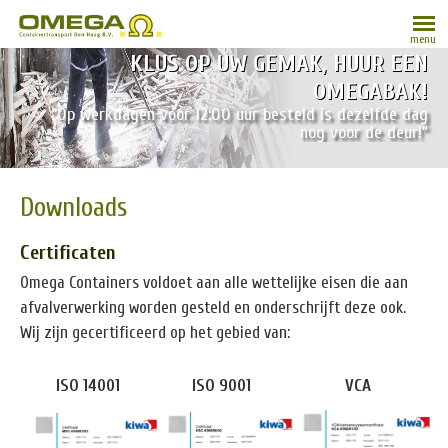
menu
KLUS OP UW GEMAK, HUUR EEN
OMEGABAK!
“Op werkdagen vóór 12:00 uur besteld is dezelfde dag
nog voor de deur!”
Downloads
Certificaten
Omega Containers voldoet aan alle wettelijke eisen die aan
afvalverwerking worden gesteld en onderschrijft deze ook.
Wij zijn gecertificeerd op het gebied van:
ISO 14001
ISO 9001
VCA