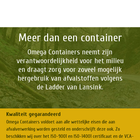
Meer dan een container
Omega Containers neemt zijn
verantwoordelijkheid voor het milieu
en draagt zorg voor zoveel mogelijk
hergebruik van afvalstoffen volgens
de Ladder van Lansink.
Kwaliteit gegarandeerd
Omega Containers voldoet aan alle wettelijke eisen die aan
afvalverwerking worden gesteld en onderschrijft deze ook. Zo
beschikken wij over het ISO-9001 en ISO-14001 certificaat en de VCA-