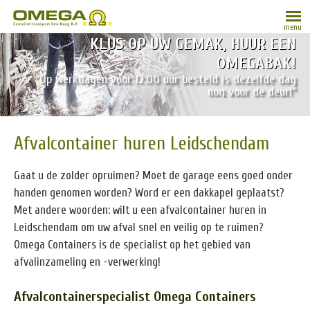
menu
KLUS OP UW GEMAK, HUUR EEN
OMEGABAK!
“Op werkdagen vóór 12:00 uur besteld is dezelfde dag
nog voor de deur!”
Afvalcontainer huren Leidschendam
Gaat u de zolder opruimen? Moet de garage eens goed onder
handen genomen worden? Word er een dakkapel geplaatst?
Met andere woorden: wilt u een afvalcontainer huren in
Leidschendam om uw afval snel en veilig op te ruimen?
Omega Containers is de specialist op het gebied van
afvalinzameling en -verwerking!
Afvalcontainerspecialist Omega Containers