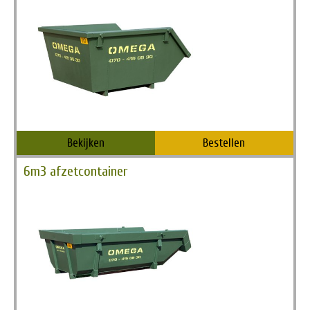
Vanaf
€ 189,00
Bekijken
Bestellen
6m3 afzetcontainer
Vanaf
€ 225,00