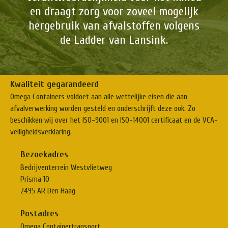
en draagt zorg voor zoveel mogelijk
hergebruik van afvalstoffen volgens
de Ladder van Lansink.
Kwaliteit gegarandeerd
Omega Containers voldoet aan alle wettelijke eisen die aan
afvalverwerking worden gesteld en onderschrijft deze ook. Zo
beschikken wij over het ISO-9001 en ISO-14001 certificaat en de VCA-
veiligheidsverklaring.
Bezoekadres
Bedrijventerrein Westvlietweg
Prisma 10
2495 AR Den Haag
Postadres
Omega Containertransport