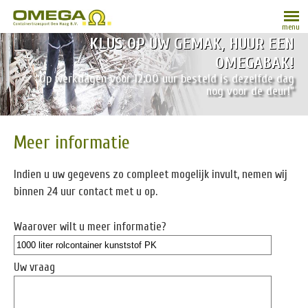
menu
KLUS OP UW GEMAK, HUUR EEN
OMEGABAK!
“Op werkdagen vóór 12:00 uur besteld is dezelfde dag
nog voor de deur!”
Meer informatie
Indien u uw gegevens zo compleet mogelijk invult, nemen wij
binnen 24 uur contact met u op.
Waarover wilt u meer informatie?
Uw vraag