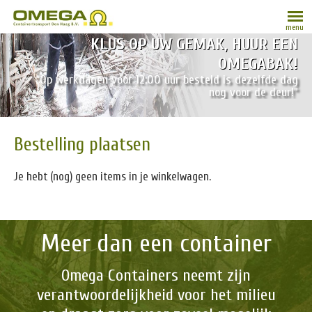
menu
KLUS OP UW GEMAK, HUUR EEN
OMEGABAK!
“Op werkdagen vóór 12:00 uur besteld is dezelfde dag
nog voor de deur!”
Bestelling plaatsen
Je hebt (nog) geen items in je winkelwagen.
Meer dan een container
Omega Containers neemt zijn
verantwoordelijkheid voor het milieu