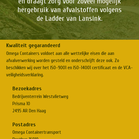
en draagt zorg voor zoveel mogelijk
hergebruik van afvalstoffen volgens
de Ladder van Lansink.
Kwaliteit gegarandeerd
Omega Containers voldoet aan alle wettelijke eisen die aan
afvalverwerking worden gesteld en onderschrijft deze ook. Zo
beschikken wij over het ISO-9001 en ISO-14001 certificaat en de VCA-
veiligheidsverklaring.
Bezoekadres
Bedrijventerrein Westvlietweg
Prisma 10
2495 AR Den Haag
Postadres
Omega Containertransport